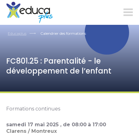
educaplus.ch
Educaplus
Calendrier des formations
FC801.25 : Parentalité - le
développement de l’enfant
Formations continues
samedi
17
mai
2025
, de
08:00
à
17:00
Clarens / Montreux