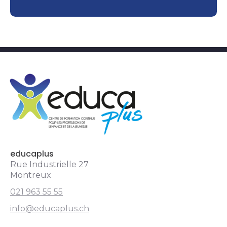
educaplus.ch
educaplus
Rue Industrielle 27
Montreux
021 963 55 55
info@educaplus.ch