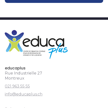
educaplus.ch
educaplus
Rue Industrielle 27
Montreux
021 963 55 55
info@educaplus.ch